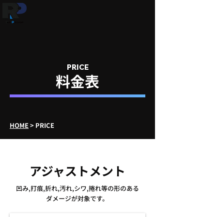
PRICE
料金表
HOME
> PRICE
アジャストメント
凹み,打痕,折れ,汚れ,シワ,捲れ等の形のある
ダメージが対象です。